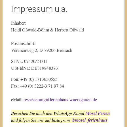
Impressum u.a.
Inhaber:
Heidi Oßwald-Böhm & Herbert Oßwald
Postanschrift:
Verenenweg 2, D-79206 Breisach
St-Nr.: 07420/24711
USt-IdNr.: DE319848373
Fon: +49 (0) 1713630555
Fax: +49 (0) 3222-3 71 97 84
eMail:
reservierung@ferienhaus-wuerzgarten.de
B
esuchen Sie auch den WhatsApp Kanal
Mosel Ferien
und folgen Sie uns auf Instagram
@mosel_ferienhaus